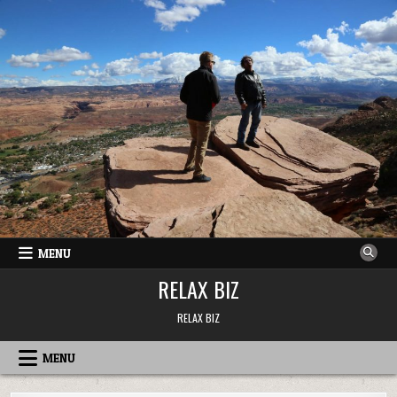
Skip
to
content
MENU
RELAX BIZ
RELAX BIZ
MENU