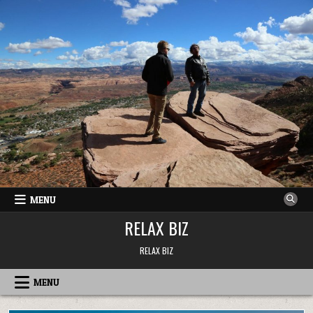
Skip
to
content
MENU
RELAX BIZ
RELAX BIZ
MENU