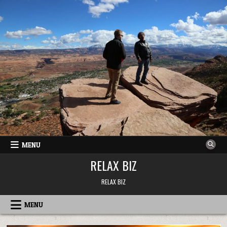
Skip
to
content
MENU
RELAX BIZ
RELAX BIZ
MENU